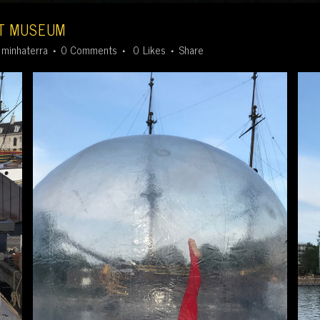
T MUSEUM
y
minhaterra
0 Comments
0
Likes
Share